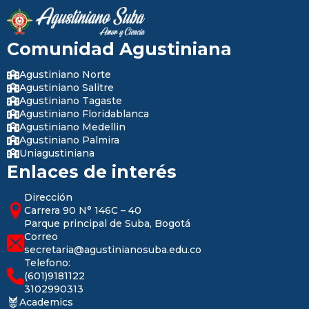
Comunidad Agustiniana
Agustiniano Norte
Agustiniano Salitre
Agustiniano Tagaste
Agustiniano Floridablanca
Agustiniano Medellin
Agustiniano Palmira
Uniagustiniana
Enlaces de interés
Dirección
Carrera 90 N° 146C – 40
Parque principal de Suba, Bogotá
Correo
secretaria@agustinianosuba.edu.co
Telefono:
(601)9181122
3102990313
Academics