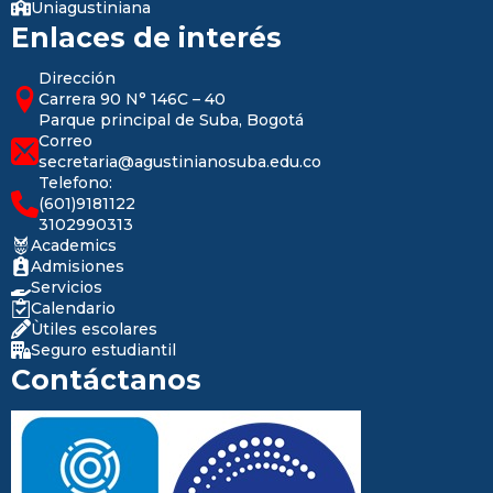
Uniagustiniana
Enlaces de interés
Dirección
Carrera 90 N° 146C – 40
Parque principal de Suba, Bogotá
Correo
secretaria@agustinianosuba.edu.co
Telefono:
(601)9181122
3102990313
Academics
Admisiones
Servicios
Calendario
Ùtiles escolares
Seguro estudiantil
Contáctanos