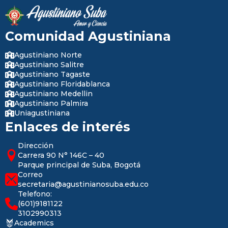
Comunidad Agustiniana
Agustiniano Norte
Agustiniano Salitre
Agustiniano Tagaste
Agustiniano Floridablanca
Agustiniano Medellin
Agustiniano Palmira
Uniagustiniana
Enlaces de interés
Dirección
Carrera 90 N° 146C – 40
Parque principal de Suba, Bogotá
Correo
secretaria@agustinianosuba.edu.co
Telefono:
(601)9181122
3102990313
Academics