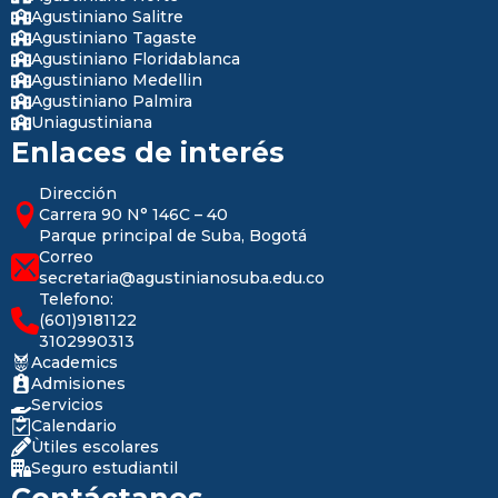
Agustiniano Salitre
Agustiniano Tagaste
Agustiniano Floridablanca
Agustiniano Medellin
Agustiniano Palmira
Uniagustiniana
Enlaces de interés
Dirección
Carrera 90 N° 146C – 40
Parque principal de Suba, Bogotá
Correo
secretaria@agustinianosuba.edu.co
Telefono:
(601)9181122
3102990313
Academics
Admisiones
Servicios
Calendario
Ùtiles escolares
Seguro estudiantil
Contáctanos