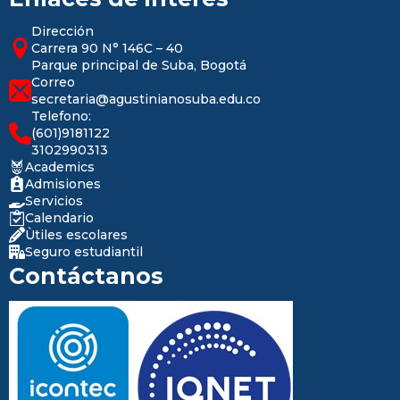
Dirección
Carrera 90 N° 146C – 40
Parque principal de Suba, Bogotá
Correo
secretaria@agustinianosuba.edu.co
Telefono:
(601)9181122
3102990313
Academics
Admisiones
Servicios
Calendario
Ùtiles escolares
Seguro estudiantil
Contáctanos