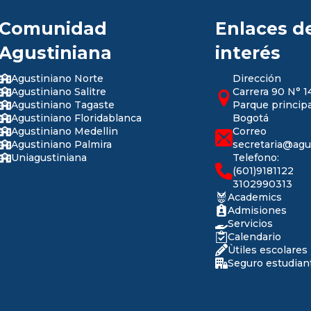
Comunidad
Enlaces d
Agustiniana
interés
Agustiniano Norte
Dirección
Agustiniano Salitre
Carrera 90 N° 1
Agustiniano Tagaste
Parque principa
Agustiniano Floridablanca
Bogotá
Agustiniano Medellin
Correo
Agustiniano Palmira
secretaria@agu
Uniagustiniana
Telefono:
(601)9181122
3102990313
Academics
Admisiones
Servicios
Calendario
Ùtiles escolares
Seguro estudiant