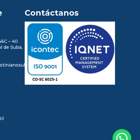
e
Contáctanos
46C – 40
l de Suba,
stinianosuba.edu.co
il