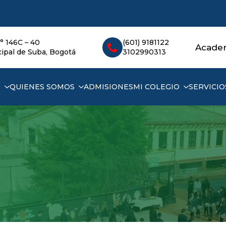
° 146C – 40
(601) 9181122
Acade
ipal de Suba, Bogotá
3102990313
D
QUIENES SOMOS
ADMISIONES
MI COLEGIO
SERVICIO