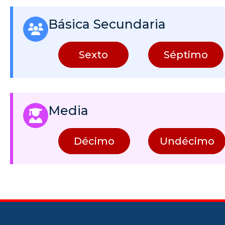
Básica Secundaria
Sexto
Séptimo
Media
Décimo
Undécimo