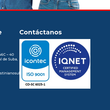
e
Contáctanos
46C – 40
l de Suba,
stinianosuba.edu.co