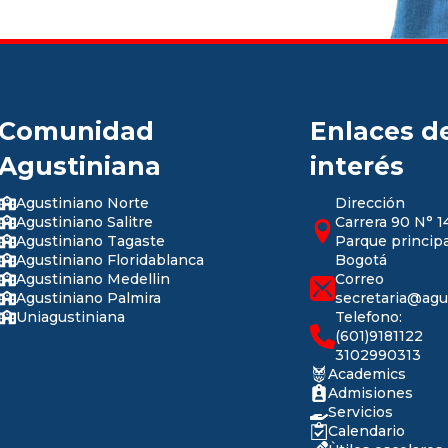
Comunidad
Enlaces d
Agustiniana
interés
Agustiniano Norte
Dirección
Agustiniano Salitre
Carrera 90 N° 1
Agustiniano Tagaste
Parque principa
Agustiniano Floridablanca
Bogotá
Agustiniano Medellin
Correo
Agustiniano Palmira
secretaria@agu
Uniagustiniana
Telefono:
(601)9181122
3102990313
Academics
Admisiones
Servicios
Calendario